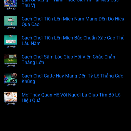
Thú Vị
Cách Chơi Tiến Lên Miền Nam Mang Đến Độ Hiệu
Quả Cao
Cách Chơi Tiến Lên Miền Bắc Chuẩn Xác Cao Thủ
Lâu Năm
Cách Chơi Sâm Lốc Giúp Hội Viên Chắc Chắn
Thắng Lớn
Cách Chơi Catte Hay Mang Đến Tỷ Lệ Thắng Cực
Khủng
Mơ Thấy Quan Hệ Với Người Lạ Giúp Tìm Bộ Lô
Hiệu Quả