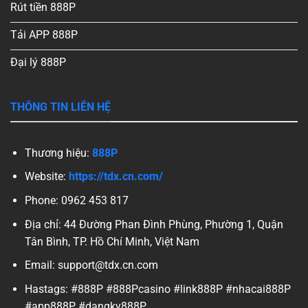
Rút tiền 888P
Tải APP 888P
Đại lý 888P
THÔNG TIN LIÊN HỆ
Thương hiệu:
888P
Website:
https://tdx.cn.com/
Phone: 0962 453 817
Địa chỉ: 44 Đường Phan Đình Phùng, Phường 1, Quận
Tân Bình, TP. Hồ Chí Minh, Việt Nam
Email:
support@tdx.cn.com
Hastags: #888P #888Pcasino #link888P #nhacai888P
#app888P #dangky888P