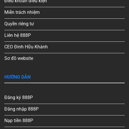
Điều khoản điều kiện
Miễn trách nhiệm
Quyền riêng tư
Liên hệ 888P
CEO Đinh Hữu Khánh
Sơ đồ website
HƯỚNG DẪN
Đăng ký 888P
Đăng nhập 888P
Nạp tiền 888P