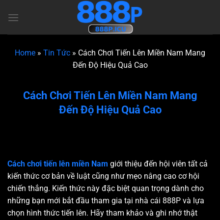
Bỏ
qua
nội
dung
Home
»
Tin Tức
»
Cách Chơi Tiến Lên Miền Nam Mang
Đến Độ Hiệu Quả Cao
Cách Chơi Tiến Lên Miền Nam Mang
Đến Độ Hiệu Quả Cao
Cách chơi tiến lên miền Nam
giới thiệu đến hội viên tất cả
kiến thức cơ bản về luật cũng như mẹo nâng cao cơ hội
chiến thắng. Kiến thức này đặc biệt quan trọng dành cho
những bạn mới bắt đầu tham gia tại nhà cái 888P và lựa
chọn hình thức tiến lên. Hãy tham khảo và ghi nhớ thật