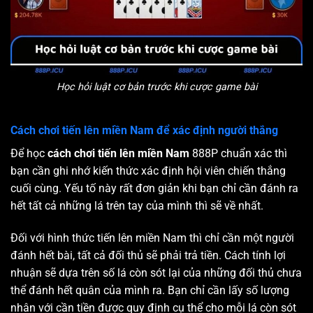
Học hỏi luật cơ bản trước khi cược game bài
Cách chơi tiến lên miền Nam để xác định người thắng
Để học
cách chơi tiến lên miền Nam
888P chuẩn xác thì
bạn cần ghi nhớ kiến thức xác định hội viên chiến thắng
cuối cùng. Yếu tố này rất đơn giản khi bạn chỉ cần đánh ra
hết tất cả những lá trên tay của mình thì sẽ về nhất.
Đối với hình thức tiến lên miền Nam thì chỉ cần một người
đánh hết bài, tất cả đối thủ sẽ phải trả tiền. Cách tính lợi
nhuận sẽ dựa trên số lá còn sót lại của những đối thủ chưa
thể đánh hết quân của mình ra. Bạn chỉ cần lấy số lượng
nhân với cần tiền được quy định cụ thể cho mỗi lá còn sót