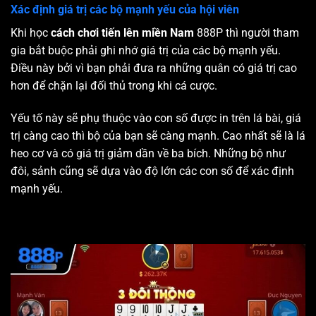
Xác định giá trị các bộ mạnh yếu của hội viên
Khi học
cách chơi tiến lên miền Nam
888P thì người tham
gia bắt buộc phải ghi nhớ giá trị của các bộ mạnh yếu.
Điều này bởi vì bạn phải đưa ra những quân có giá trị cao
hơn để chặn lại đối thủ trong khi cá cược.
Yếu tố này sẽ phụ thuộc vào con số được in trên lá bài, giá
trị càng cao thì bộ của bạn sẽ càng mạnh. Cao nhất sẽ là lá
heo cơ và có giá trị giảm dần về ba bích. Những bộ như
đôi, sảnh cũng sẽ dựa vào độ lớn các con số để xác định
mạnh yếu.