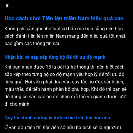
lại.
Học cách chơi Tiến lên miền Nam hiệu quả cao
Không chỉ cần ghi nhớ luật cơ bản mà bạn cũng nên học
cách đánh tiến lên miền Nam mang đến hiệu quả tốt nhất,
bao gồm các thông tin sau.
Nhận bài và sắp xếp từng bộ để tối ưu độ mạnh
Khi bạn nhận được 13 lá bài từ hệ thống thì nên biết cách
sắp xếp theo từng bộ có độ mạnh yếu hợp lý để tối ưu độ
hiệu quả. Hội viên phải dựa vào quy tắc bộ đôi, sảnh tiến,
mậu thầu để tiến hành phân bổ phù hợp. Khi đó thì bạn sẽ
dễ dàng có sẵn các bộ để chặn đối thủ và giành được lượt
đi cho mình.
Quy tắc đánh những lá được chia trên tay hội viên
Ở ván đầu tiên thì hội viên sở hữu ba bích sẽ là người đi