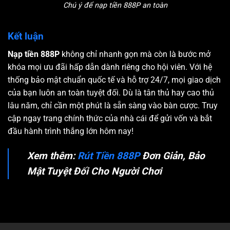
Chú ý để nạp tiền 888P an toàn
Kết luận
Nạp tiền 888P
không chỉ nhanh gọn mà còn là bước mở
khóa mọi ưu đãi hấp dẫn dành riêng cho hội viên. Với hệ
thống bảo mật chuẩn quốc tế và hỗ trợ 24/7, mọi giao dịch
của bạn luôn an toàn tuyệt đối. Dù là tân thủ hay cao thủ
lâu năm, chỉ cần một phút là sẵn sàng vào bàn cược. Truy
cập ngay trang chính thức của nhà cái để gửi vốn và bắt
đầu hành trình thắng lớn hôm nay!
Xem thêm:
Rút Tiền 888P
Đơn Giản, Bảo
Mật Tuyệt Đối Cho Người Chơi