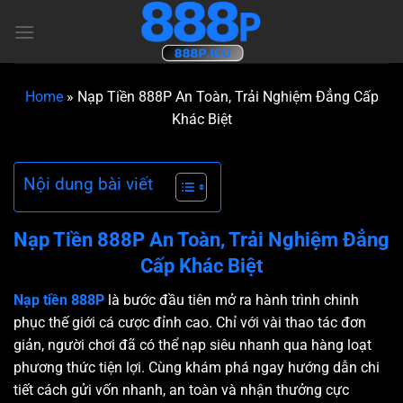
Bỏ
qua
nội
dung
Home
»
Nạp Tiền 888P An Toàn, Trải Nghiệm Đẳng Cấp
Khác Biệt
Nội dung bài viết
Nạp Tiền 888P An Toàn, Trải Nghiệm Đẳng
Cấp Khác Biệt
Nạp tiền 888P
là bước đầu tiên mở ra hành trình chinh
phục thế giới cá cược đỉnh cao. Chỉ với vài thao tác đơn
giản, người chơi đã có thể nạp siêu nhanh qua hàng loạt
phương thức tiện lợi. Cùng khám phá ngay hướng dẫn chi
tiết cách gửi vốn nhanh, an toàn và nhận thưởng cực