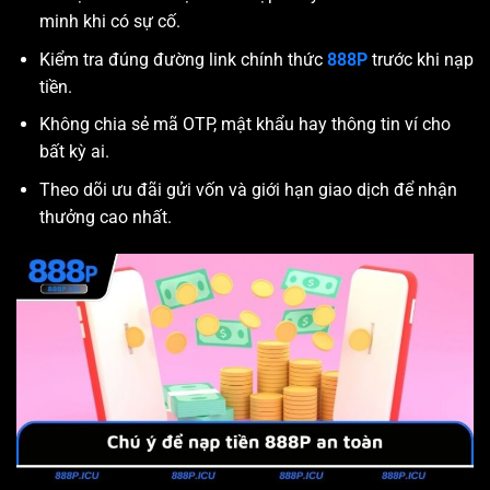
minh khi có sự cố.
Kiểm tra đúng đường link chính thức
888P
trước khi nạp
tiền.
Không chia sẻ mã OTP, mật khẩu hay thông tin ví cho
bất kỳ ai.
Theo dõi ưu đãi gửi vốn và giới hạn giao dịch để nhận
thưởng cao nhất.