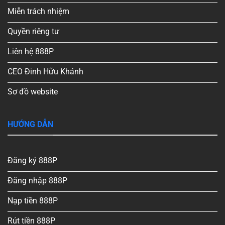
Miễn trách nhiệm
Quyền riêng tư
Liên hệ 888P
CEO Đinh Hữu Khánh
Sơ đồ website
HƯỚNG DẪN
Đăng ký 888P
Đăng nhập 888P
Nạp tiền 888P
Rút tiền 888P