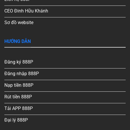
CEO Đinh Hữu Khánh
Sơ đồ website
HƯỚNG DẪN
Đăng ký 888P
Đăng nhập 888P
Nạp tiền 888P
Rút tiền 888P
Tải APP 888P
Đại lý 888P