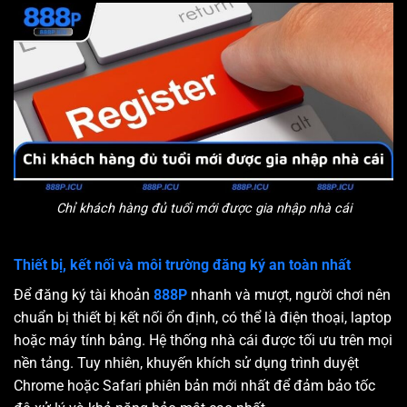
Chỉ khách hàng đủ tuổi mới được gia nhập nhà cái
Thiết bị, kết nối và môi trường đăng ký an toàn nhất
Để đăng ký tài khoản
888P
nhanh và mượt, người chơi nên
chuẩn bị thiết bị kết nối ổn định, có thể là điện thoại, laptop
hoặc máy tính bảng. Hệ thống nhà cái được tối ưu trên mọi
nền tảng. Tuy nhiên, khuyến khích sử dụng trình duyệt
Chrome hoặc Safari phiên bản mới nhất để đảm bảo tốc