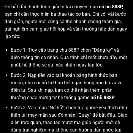
Để bắt đầu hành trình giải trí tại chuyên mục
nổ hũ 888P,
bạn chỉ cần thực hiện ba thao tác cơ bản. Chỉ với vài bước
đơn giản, người mới cũng có thể nhanh chóng tham gia,
trải nghiệm cảm giác hồi hộp và săn thưởng hấp dẫn ngay
lập tức:
Bước 1: Truy cập trang chủ 888P, chọn “Đăng ký” và
điền thông tin cá nhân. Quá trình chỉ mất chưa đầy một
phút, hệ thống sẽ gửi xác nhận ngay lập tức.
Bước 2: Nạp tiền vào tài khoản bằng hình thức bạn
muốn, nhà cái hỗ trợ hầu hết ngân hàng nội địa và ví
điện tử. Sau khi nạp, bạn có thể nhận thêm phần
thưởng chào mừng từ hệ thống game
nổ hũ 888P
.
Bước 3: Vào mục “Nổ hũ”, chọn tựa game yêu thích như
thần tài may mắn sau đó nhấn “Quay” để bắt đầu. Giao
diện trực quan, thao tác mượt mà giúp người mới dễ
dàng trải nghiệm mà không cần hướng dẫn phức tạp.