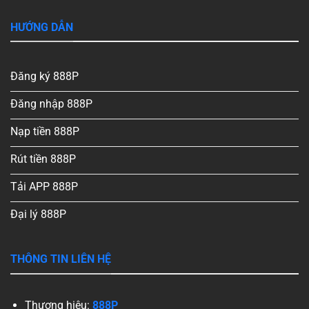
HƯỚNG DẪN
Đăng ký 888P
Đăng nhập 888P
Nạp tiền 888P
Rút tiền 888P
Tải APP 888P
Đại lý 888P
THÔNG TIN LIÊN HỆ
Thương hiệu:
888P