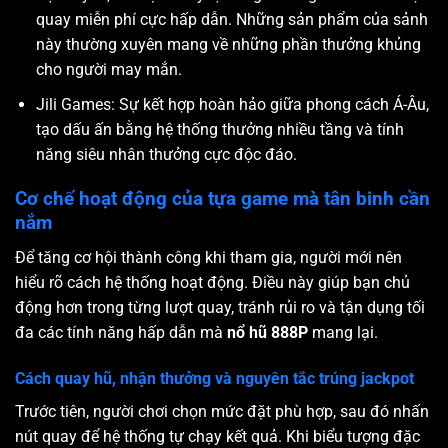
quay miễn phí cực hấp dẫn. Những sản phẩm của sảnh
này thường xuyên mang về những phần thưởng khủng
cho người may mắn.
Jili Games: Sự kết hợp hoàn hảo giữa phong cách Á-Âu,
tạo dấu ấn bằng hệ thống thưởng nhiều tầng và tính
năng siêu nhân thưởng cực độc đáo.
Cơ chế hoạt động của tựa game mà tân binh cần
nắm
Để tăng cơ hội thành công khi tham gia, người mới nên
hiểu rõ cách hệ thống hoạt động. Điều này giúp bạn chủ
động hơn trong từng lượt quay, tránh rủi ro và tận dụng tối
đa các tính năng hấp dẫn mà
nổ hũ 888P
mang lại.
Cách quay hũ, nhận thưởng và nguyên tắc trúng jackpot
Trước tiên, người chơi chọn mức đặt phù hợp, sau đó nhấn
nút quay để hệ thống tự chạy kết quả. Khi biểu tượng đặc