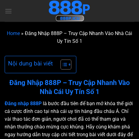
Bỏ
qua
nội
dung
Home
»
Đăng Nhập 888P – Truy Cập Nhanh Vào Nhà Cái
Uy Tín Số 1
Nội dung bài viết
Đăng Nhập 888P – Truy Cập Nhanh Vào
Nhà Cái Uy Tín Số 1
Đăng nhập 888P
là bước đầu tiên để bạn mở khóa thế giới
cá cược đỉnh cao tại nhà cái uy tín hàng đầu châu Á. Chỉ
vài thao tác đơn giản, người chơi đã có thể tham gia và
nhận thưởng chào mừng cực khủng. Hãy cùng khám phá
ngay hướng dẫn truy cập chi tiết trong bài viết dưới đây để