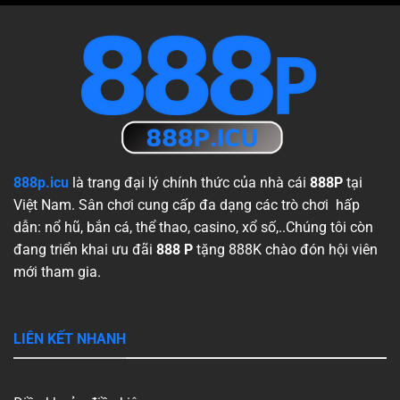
888p.icu
là trang đại lý chính thức của nhà cái
888P
tại
Việt Nam. Sân chơi cung cấp đa dạng các trò chơi hấp
dẫn: nổ hũ, bắn cá, thể thao, casino, xổ số,..Chúng tôi còn
đang triển khai ưu đãi
888 P
tặng 888K chào đón hội viên
mới tham gia.
LIÊN KẾT NHANH