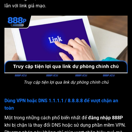
lẫn với link giả mạo.
Truy cập tiện lợi qua link dự phòng chính chủ
Dùng VPN hoặc DNS 1.1.1.1 / 8.8.8.8 để vượt chặn an
toàn
Một trong những cách phổ biến nhất để
đăng nhập 888P
khi bị chặn là thay đổi DNS hoặc sử dụng phần mềm VPN.