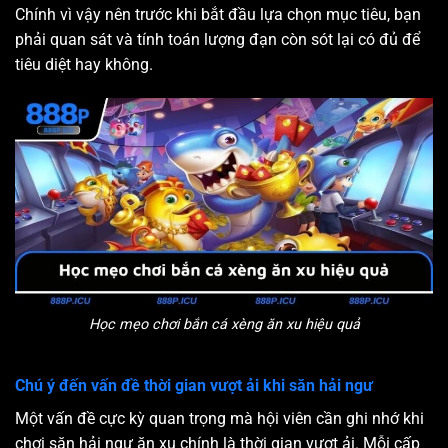
Chính vì vậy nên trước khi bắt đầu lựa chọn mục tiêu, bạn
phải quan sát và tính toán lượng đạn còn sót lại có đủ để
tiêu diệt hay không.
Học mẹo chơi bắn cá xèng ăn xu hiệu quả
Chú ý đến vấn đề thời gian vượt ải khi săn hải ngư
Một vấn đề cực kỳ quan trọng mà hội viên cần ghi nhớ khi
chơi săn hải ngư ăn xu chính là thời gian vượt ải. Mỗi cấp