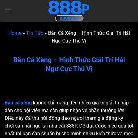
Bỏ
qua
nội
dung
Home
»
Tin Tức
»
Bắn Cá Xèng – Hình Thức Giải Trí Hải
Ngư Cực Thú Vị
Bắn Cá Xèng – Hình Thức Giải Trí Hải
Ngư Cực Thú Vị
Bắn cá xèng
không chỉ mang đến nhiều giá trị giải trí hấp
dẫn cho hội viên mà còn giúp nhận về phần thưởng lớn.
Điều này đã thu hút đông đảo người tham gia đăng ký
chơi săn hải ngư tại nhà cái 888P. Để đạt được hiệu quả tốt
nhất thì bạn cần chuẩn bị cho mình nhiều kiến thức và mẹo