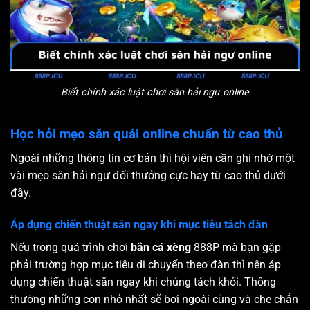
Biết chính xác luật chơi săn hải ngư online
Học hỏi mẹo săn quái online chuẩn từ cao thủ
Ngoài những thông tin cơ bản thì hội viên cần ghi nhớ một
vài mẹo săn hải ngư đổi thưởng cực hay từ cao thủ dưới
đây.
Áp dụng chiến thuật săn ngay khi mục tiêu tách đàn
Nếu trong quá trình chơi
bắn cá xèng
888P mà bạn gặp
phải trường hợp mục tiêu di chuyển theo đàn thì nên áp
dụng chiến thuật săn ngay khi chúng tách khỏi. Thông
thường những con nhỏ nhất sẽ bơi ngoài cùng và che chắn