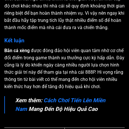
độ chơi khác nhau thì nhà cái sẽ quy định khoảng thời gian
riêng biệt để bạn hoàn thành nhiệm vụ. Vì vậy nên ngay khi
bắt đầu hãy tập trung tích lũy thật nhiều điểm số để hoàn
thành mốc điểm mà nhà cái đưa ra và chiến thắng.
Kết luận
Bắn cá xèng
được đông đảo hội viên quan tâm nhờ cơ chế
đổi điểm trong game thành xu thưởng cực kỳ hấp dẫn. Đây
cũng là lý do khiến ngày càng nhiều người lựa chọn hình
thức giải trí này để tham gia tại nhà cái 888P. Hi vọng rằng
thông tin từ bài viết có thể mang đến cho hội viên nhiều
kiến thức hay hơn để tăng độ hiệu quả khi chơi.
Xem thêm:
Cách Chơi Tiến Lên Miền
Nam
Mang Đến Độ Hiệu Quả Cao