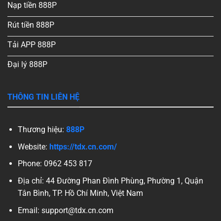
Nạp tiền 888P
Rút tiền 888P
Tải APP 888P
Đại lý 888P
THÔNG TIN LIÊN HỆ
Thương hiệu:
888P
Website:
https://tdx.cn.com/
Phone: 0962 453 817
Địa chỉ: 44 Đường Phan Đình Phùng, Phường 1, Quận
Tân Bình, TP. Hồ Chí Minh, Việt Nam
Email:
support@tdx.cn.com