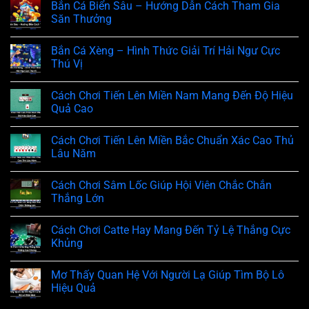
Bắn Cá Biển Sâu – Hướng Dẫn Cách Tham Gia
Săn Thưởng
Bắn Cá Xèng – Hình Thức Giải Trí Hải Ngư Cực
Thú Vị
Cách Chơi Tiến Lên Miền Nam Mang Đến Độ Hiệu
Quả Cao
Cách Chơi Tiến Lên Miền Bắc Chuẩn Xác Cao Thủ
Lâu Năm
Cách Chơi Sâm Lốc Giúp Hội Viên Chắc Chắn
Thắng Lớn
Cách Chơi Catte Hay Mang Đến Tỷ Lệ Thắng Cực
Khủng
Mơ Thấy Quan Hệ Với Người Lạ Giúp Tìm Bộ Lô
Hiệu Quả