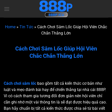
Bỏ
qua
nội
dung
Home
»
Tin Tức
»
Cách Chơi Sâm Lốc Giúp Hội Viên Chắc
Chắn Thắng Lớn
Cách Chơi Sâm Lốc Giúp Hội Viên
Chắc Chắn Thắng Lớn
Cách chơi sâm lốc
bao gồm tất cả kiến thức cơ bản như
luật và mẹo đánh bài hay để chiến thắng tại nhà cái 888P.
Vì có cách tham gia tương đối đơn giản nên hội viên chỉ
cần ghi nhớ một vài thông tin là sẽ đạt được hiệu quả cao.
Bạn hãy chuẩn bị tất cả kiến thức được chia sẻ từ bài viết