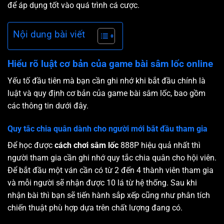
để áp dụng tốt vào quá trình cá cược.
Nội dung bài viết
Hiểu rõ luật cơ bản của game bài sâm lốc online
Yếu tố đầu tiên mà bạn cần ghi nhớ khi bắt đầu chính là
luật và quy định cơ bản của game bài sâm lốc, bao gồm
các thông tin dưới đây.
Quy tắc chia quân dành cho người mới bắt đầu tham gia
Để học được
cách chơi sâm lốc
888P hiệu quả nhất thì
người tham gia cần ghi nhớ quy tắc chia quân cho hội viên.
Để bắt đầu một ván cần có từ 2 đến 4 thành viên tham gia
và mỗi người sẽ nhận được 10 lá từ hệ thống. Sau khi
nhận bài thì bạn sẽ tiến hành sắp xếp cũng như phân tích
chiến thuật phù hợp dựa trên chất lượng đang có.