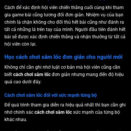
Cách để xác định hội viên chiến thắng cuối cùng khi tham
gia game bài cũng tương đối đơn giản. Nhiệm vụ của bạn
chính là chặn không cho đối thủ hết bài cũng như đánh ra
tất cả những lá trên tay của mình. Người đầu tiên đánh hết
bài sẽ được xác định chiến thắng và nhận thưởng từ tất cả
hội viên còn lại.
Học cách chơi sâm lốc đơn giản cho người mới
Không chỉ cần ghi nhớ luật cơ bản mà hội viên cũng cần
biết
cách chơi sâm lốc
đơn giản nhưng mang đến độ hiệu
quả cao dưới đây.
Cách chơi sâm lốc đối với sức mạnh từng bộ
Để quá trình tham gia diễn ra hiệu quả nhất thì bạn cần ghi
nhớ chính xác
cách chơi sâm lốc
sức mạnh của từng bộ
khác nhau.